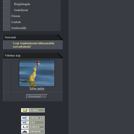
Brigádtagok
Szabályzat
Fórum
Linkek
Szerkesztők
Szavazás
Csak bejelentkezett felhasználók
szavazhatnak!
Véletlen kép
Teljes méret