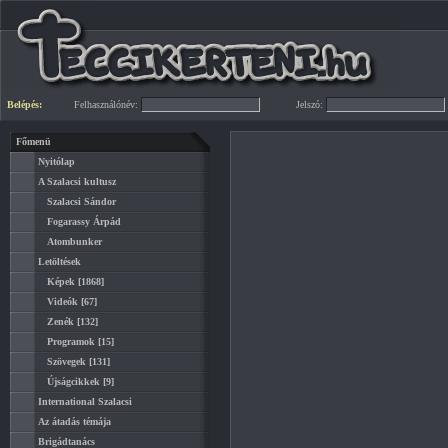
Belépés:
Felhasználónév:
Jelszó:
Főmenü
Nyitólap
A Szalacsi kultusz
Szalacsi Sándor
Fogarassy Árpád
Atombunker
Letöltések
Képek
[1868]
Videók
[67]
Zenék
[132]
Programok
[15]
Szövegek
[131]
Újságcikkek
[9]
International Szalacsi
Az átadás témája
Brigádtanács