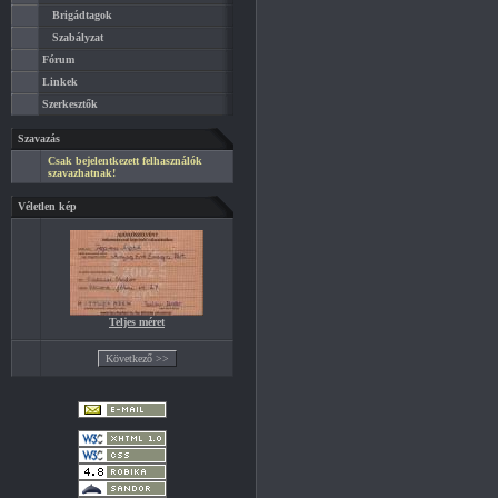
Brigádtagok
Szabályzat
Fórum
Linkek
Szerkesztők
Szavazás
Csak bejelentkezett felhasználók
szavazhatnak!
Véletlen kép
Teljes méret