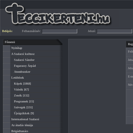
Belépés:
Felhasználónév:
Jelszó:
Főmenü
Regi
Nyitólap
Fel
A Szalacsi kultusz
Szalacsi Sándor
Jels
Fogarassy Árpád
Jels
Atombunker
E-m
Letöltések
Képek
[1868]
Név
Videók
[67]
Zenék
[132]
Programok
[15]
Szövegek
[131]
Újságcikkek
[9]
International Szalacsi
Az átadás témája
Brigádtanács