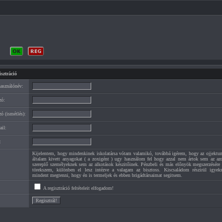
sztráció
használónév:
zó:
zó (ismétlés):
ail:
:
Kijelentem, hogy mindenkinek iskolatársa vótam valamikó, továbbá igérem, hogy az ojjektu
általam kivett anyagokat ( a zoxigént ) ugy használom fel hogy azzal nem ártok sem az az
szereplő személyeknek sem az alkotások készitőinek. Pénzbeli és más előnyök megszerzésére
törekszem, különben el lesz intézve a valagam az bisztoss. Kiscsaládom részirül igyek
mindent megtenni, hogy én is termeljek és ebben brigádtársaimat segitsem.
A regisztráció feltételeit elfogadom!