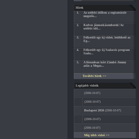
Hírek
1.
Az utóbbi időben a regisztrációt
megerős...
2.
Kedves jómunkásemberek! Az
utóbbi idő...
3.
Felkerült egy új videó, letölthető az
Eg...
4.
Felkerült egy új Szalacsis program
Szala...
5.
A fórumban kért Zámbó Jimmy
adás a Megas...
További hírek >>
Legújabb videók
(2006-10-07)
(2006-10-07)
Budapest 2050
(2006-10-07)
(2006-10-07)
(2006-10-07)
Még több videó >>