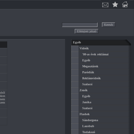
Egyéb
Videók
'80-as évek reklámai
Egyéb
Megasztárok
Paródiák
Reklámvideók
Szalacsi
Zenék
mból
okon
Egyéb
 nem
Janika
szem
Szalacsi
Flashek
Sándorgona
Lausbub
Tudakozó