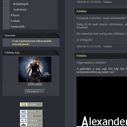
2003-08-15 23:38:06 - Valakee
Brigádtagok
Szabályzat
Feltöltés
Fórum
Folytattuk a feltöltést, ennek köszönhetően 
Linkek
Eddig 83 db zenét sikerült feltöltenünk, 
Szerkesztők
Dunántúl!
Ha valamelyik link esetleg nem működne, lé
Szavazás
Jó töltögetést!
Csak bejelentkezett felhasználók
szavazhatnak!
2003-08-15 01:21:09 - Valakee
Véletlen kép
Feltöltés
Végre beindult a feltöltés!
A galériába a mai nap 532 kép lett fel
energiatakarékosság miatt van!
Teljes méret