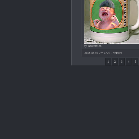
by BakterMan
2003-08-10 22:36:20 - Valakee
1
2
3
4
5