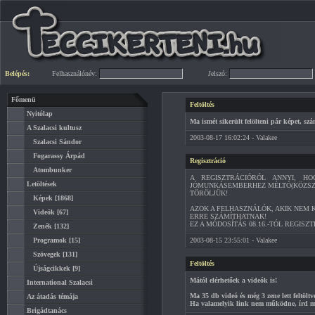
Belépés:
Felhasználónév:
Jelszó:
Főmenü
Feltöltés
Nyitólap
Ma ismét sikerült felölteni pár képet, szá
A Szalacsi kultusz
2003-08-17 16:02:24 - Valakee
Szalacsi Sándor
Fogarassy Árpád
Regisztráció
Atombunker
A REGISZTRÁCIÓRÓL ANNYI, H
Letöltések
JÓMUNKÁSEMBERHEZ MÉLTÓ(KÖZSZE
TÖRÖLJÜK!
Képek
[1868]
AZOK A FELHASZNÁLÓK, AKIK NEM K
Videók
[67]
ERRE SZÁMÍTHATNAK!
EZ A MÓDOSÍTÁS 08.16.-TÓL REGI
Zenék
[132]
Programok
[15]
2003-08-15 23:55:01 - Valakee
Szövegek
[131]
Feltöltés
Újságcikkek
[9]
Mától elérhetőek a videók is!
International Szalacsi
Ma 35 db videó és még 3 zene lett feltöltv
Az átadás témája
Ha valamelyik link nem működne, írd m
Brigádtanács