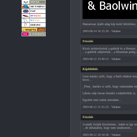
Hamarosan újabb adag kép kerül feltöltésre
2003-08-14 16:15:20 - Valakee
Frissítés
Kicsit módosítottuk a galériát és a fórumot..
...a galériát szépítettük....a fórumban pedig 
2003-08-12 23:40:13 - Valakee
Képfeltöltés
Leon kartács szólt, hogy a flash oldalon öss
bocsi...
_Peter_ kartács is szólt, hogy sokminden rossz
Látom szép lassan beindul a képfeltöltés is, L
Egyebet nem tudok elmodani...
2003-08-12 21:55:23 - Valakee
Frissítés
A zenék listáját frissítettem...habár ez így 
...de láthatjátok, hogy nem unatkozom...
2003-08-12 20:18:58 - Valakee