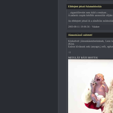
Elfelejtett jelszó/Adatmódosítás
...zigazolólevelet nem küld a rendszer...
A zadatok csupán későbbi azonosítás céljára 
Az elfelejtett jelszó és a zímélcím módosít
2003-08-11 19:06:56 - Valakee
Jómunkásnő született!
Közkedvelt jómunkásemberünknek, Leon kar
(Kíra).
Ezúton kívánunk neki (anyagot,) erőt, egészse
:-)
MITULÁT BÁTI HOTTA!