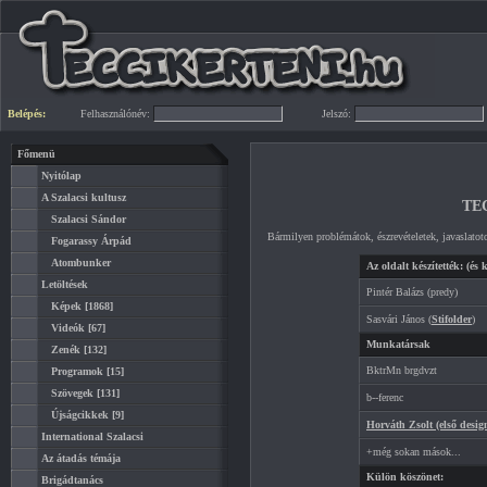
Belépés:
Felhasználónév:
Jelszó:
Főmenü
Nyitólap
A Szalacsi kultusz
TE
Szalacsi Sándor
Bármilyen problémátok, észrevételetek, javaslatot
Fogarassy Árpád
Atombunker
Az oldalt készítették: (és k
Letöltések
Pintér Balázs (predy)
Képek
[1868]
Sasvári János (
Stifolder
)
Videók
[67]
Munkatársak
Zenék
[132]
BktrMn brgdvzt
Programok
[15]
Szövegek
[131]
b--ferenc
Újságcikkek
[9]
Horváth Zsolt (első desig
International Szalacsi
+még sokan mások...
Az átadás témája
Külön köszönet:
Brigádtanács