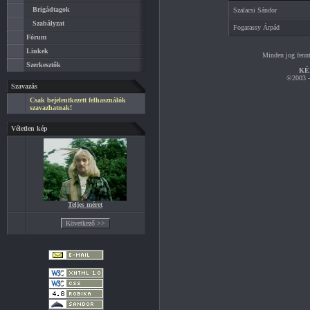
Brigádtagok
Szalacsi Sándor
Szabályzat
Fogarassy Árpád
Fórum
Linkek
Minden jog fennt
Szerkesztők
KÉ
©2003 - 
Szavazás
Csak bejelentkezett felhasználók
szavazhatnak!
Véletlen kép
Teljes méret