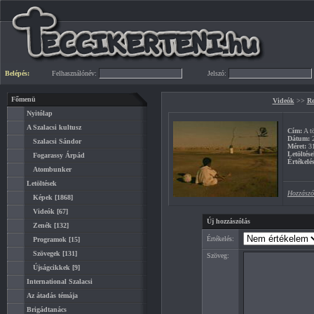
Belépés:
Felhasználónév:
Jelszó:
Főmenü
Videók
>>
Re
Nyitólap
A Szalacsi kultusz
Cím:
A tö
Dátum:
2
Szalacsi Sándor
Méret:
3
Letöltése
Fogarassy Árpád
Értékelés
Atombunker
Letöltések
Hozzászó
Képek
[1868]
Videók
[67]
Új hozzászólás
Zenék
[132]
Értékelés:
Programok
[15]
Szövegek
[131]
Szöveg:
Újságcikkek
[9]
International Szalacsi
Az átadás témája
Brigádtanács