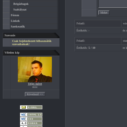
Brigádtagok
Szabályzat
Fórum
Linkek
Feladó:
wir
Szerkesztők
Értékelés:
-
én 
Szavazás
Feladó:
sta
Csak bejelentkezett felhasználók
szavazhatnak!
Értékelés:
5 / 10
ez 
Véletlen kép
Teljes méret
misi