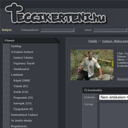
Belépés:
Felhasználónév:
Jelszó:
Főmenü
Videók
>>
Szalacsi, Matisz nag
Nyitólap
A Szalacsi kultusz
Cím:
Árp
Dátum:
2
Szalacsi Sándor
Méret:
2
Letöltése
Fogarassy Árpád
Értékelés
Atombunker
Letöltések
Hozzászó
Képek
[1868]
Videók
[67]
Új hozzászólás
Zenék
[132]
Értékelés:
Programok
[15]
Szövegek
[131]
Szöveg:
Újságcikkek
[9]
International Szalacsi
Az átadás témája
Brigádtanács