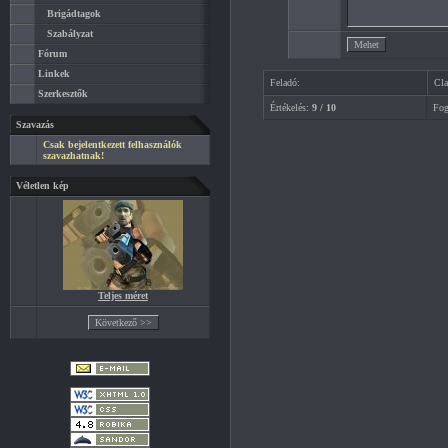
Brigádtagok
Szabályzat
Fórum
Linkek
Feladó:
Cla
Szerkesztők
Értékelés:
9 / 10
Fog
Szavazás
Csak bejelentkezett felhasználók
szavazhatnak!
Véletlen kép
Teljes méret