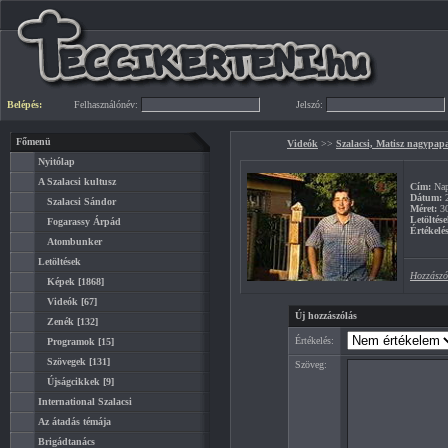
Belépés:
Felhasználónév:
Jelszó:
Főmenü
Videók
>>
Szalacsi, Matisz nagypap
Nyitólap
A Szalacsi kultusz
Cím:
Nap
Dátum:
2
Szalacsi Sándor
Méret:
3
Letöltése
Fogarassy Árpád
Értékelés
Atombunker
Letöltések
Hozzászó
Képek
[1868]
Videók
[67]
Új hozzászólás
Zenék
[132]
Értékelés:
Programok
[15]
Szövegek
[131]
Szöveg:
Újságcikkek
[9]
International Szalacsi
Az átadás témája
Brigádtanács