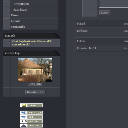
Brigádtagok
Szabályzat
Fórum
Linkek
Feladó:
mu
Szerkesztők
Értékelés:
-
FA
Szavazás
Feladó:
daa
Csak bejelentkezett felhasználók
szavazhatnak!
Értékelés:
8 / 10
Zsí
Véletlen kép
Teljes méret