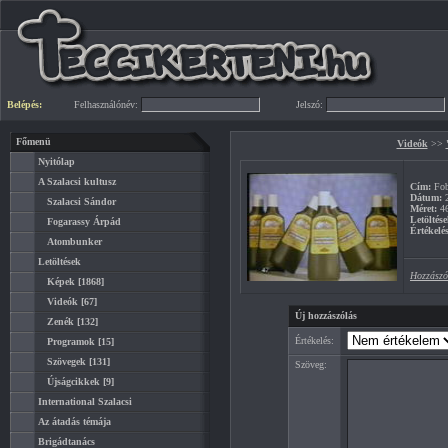
Belépés:
Felhasználónév:
Jelszó:
Főmenü
Videók
>>
Nyitólap
A Szalacsi kultusz
Cím:
Fob
Dátum:
2
Szalacsi Sándor
Méret:
4
Letöltése
Fogarassy Árpád
Értékelés
Atombunker
Letöltések
Hozzászó
Képek
[1868]
Videók
[67]
Új hozzászólás
Zenék
[132]
Értékelés:
Programok
[15]
Szövegek
[131]
Szöveg:
Újságcikkek
[9]
International Szalacsi
Az átadás témája
Brigádtanács