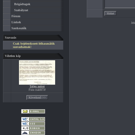
Brigádtagok
Szabályzat
Fórum
Linkek
Jel
Szerkesztők
Szavazás
Csak bejelentkezett felhasználók
szavazhatnak!
Véletlen kép
Teljes méret
Fura csalďż˝d!