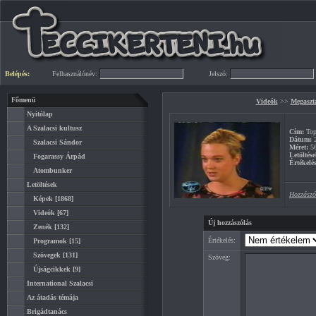
Belépés:
Felhasználónév:
Jelszó:
Főmenü
Videók
>>
Megaszt
Nyitólap
A Szalacsi kultusz
Cím:
Top
Dátum:
2
Szalacsi Sándor
Méret:
5
Letöltése
Fogarassy Árpád
Értékelés
Atombunker
Letöltések
Hozzászó
Képek
[1868]
Videók
[67]
Új hozzászólás
Zenék
[132]
Értékelés:
Programok
[15]
Szövegek
[131]
Szöveg:
Újságcikkek
[9]
International Szalacsi
Az átadás témája
Brigádtanács