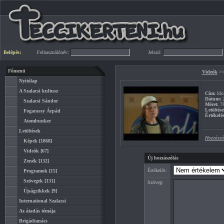
Belépés:
Felhasználónév:
Jelszó:
Főmenü
Videók
>
Nyitólap
A Szalacsi kultusz
Cím:
Idol
Dátum:
2
Szalacsi Sándor
Méret:
7
Letöltése
Fogarassy Árpád
Értékelés
Atombunker
Letöltések
Hozzászó
Képek
[1868]
Videók
[67]
Új hozzászólás
Zenék
[132]
Értékelés:
Programok
[15]
Szövegek
[131]
Szöveg:
Újságcikkek
[9]
International Szalacsi
Az átadás témája
Brigádtanács