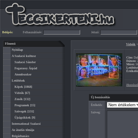
Belépés:
Felhasználónév:
Jelszó:
Főmenü
Videók
Nyitólap
A Szalacsi kultusz
Cím:
Dall
Dátum:
2
Szalacsi Sándor
Méret:
5
Letöltése
Fogarassy Árpád
Értékelés
Atombunker
Letöltések
Hozzászó
Képek
[1868]
Videók
[67]
Új hozzászólás
Zenék
[132]
Értékelés:
Programok
[15]
Szövegek
[131]
Szöveg:
Újságcikkek
[9]
International Szalacsi
Az átadás témája
Brigádtanács