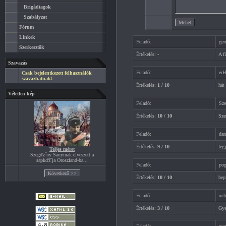
Brigádtagok
Szabályzat
Fórum
Linkek
Feladó:
ger
Szerkesztők
Értékelés:
-
A f
Szavazás
Feladó:
er
Csak bejelentkezett felhasználók
szavazhatnak!
Értékelés:
1 / 10
hát
Véletlen kép
Feladó:
Sze
Értékelés:
10 / 10
Sze
Feladó:
dan
Értékelés:
9 / 10
leg
Teljes méret
Szegďż˝ny Sanyinak elveszett a
sapkďż˝ja Oroszland-ba...
Feladó:
pog
Értékelés:
10 / 10
bep
Feladó:
xch
Értékelés:
3 / 10
Gye