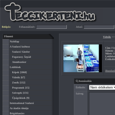
Belépés:
Felhasználónév:
Jelszó:
Főmenü
Videók
>
Nyitólap
A Szalacsi kultusz
Cím:
Fén
Dátum:
2
Szalacsi Sándor
Méret:
9
Letöltése
Fogarassy Árpád
Értékelés
Atombunker
Letöltések
Hozzászó
Képek
[1868]
Videók
[67]
Új hozzászólás
Zenék
[132]
Értékelés:
Programok
[15]
Szövegek
[131]
Szöveg:
Újságcikkek
[9]
International Szalacsi
Az átadás témája
Brigádtanács