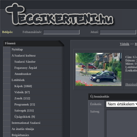
Belépés:
Felhasználónév:
Jelszó:
Főmenü
Videók
>>
R
Nyitólap
A Szalacsi kultusz
Cím:
Kív
Dátum:
2
Szalacsi Sándor
Méret:
9
Letöltése
Fogarassy Árpád
Értékelés
Atombunker
Letöltések
Hozzászó
Képek
[1868]
Videók
[67]
Új hozzászólás
Zenék
[132]
Értékelés:
Programok
[15]
Szövegek
[131]
Szöveg:
Újságcikkek
[9]
International Szalacsi
Az átadás témája
Brigádtanács