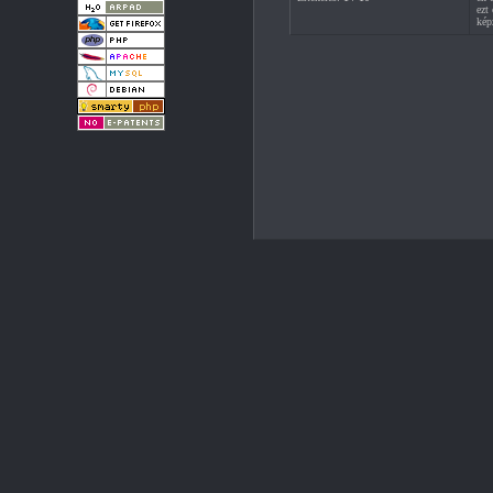
ezt
kép