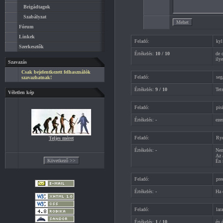
Brigádtagok
Szabályzat
Fórum
Linkek
Feladó:
kyl
Szerkesztők
Értékelés:
10 / 10
de 
ilye
Szavazás
Csak bejelentkezett felhasználók
Feladó:
seg
szavazhatnak!
Értékelés:
9 / 10
Tet
Véletlen kép
Feladó:
pis
Értékelés:
-
eze
Feladó:
Ry
Teljes méret
Értékelés:
-
Nem
Az 
Én 
Feladó:
pre
Értékelés:
-
Ha 
Feladó:
lar
Értékelés:
1 / 10
én 