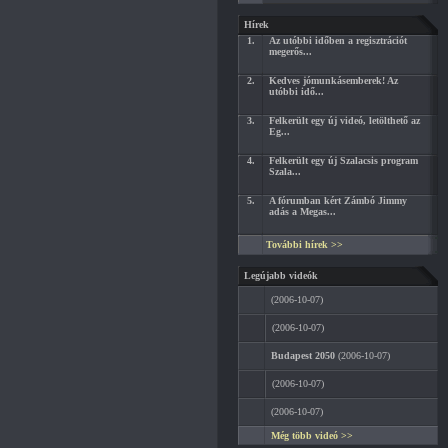
Hírek
1.
Az utóbbi időben a regisztrációt
megerős...
2.
Kedves jómunkásemberek! Az
utóbbi idő...
3.
Felkerült egy új videó, letölthető az
Eg...
4.
Felkerült egy új Szalacsis program
Szala...
5.
A fórumban kért Zámbó Jimmy
adás a Megas...
További hírek >>
Legújabb videók
(2006-10-07)
(2006-10-07)
Budapest 2050
(2006-10-07)
(2006-10-07)
(2006-10-07)
Még több videó >>