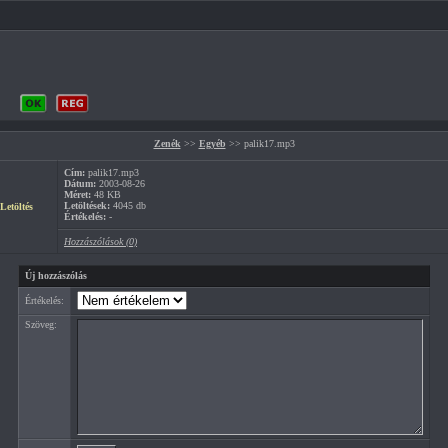
Zenék
>>
Egyéb
>> palik17.mp3
Cím:
palik17.mp3
Dátum:
2003-08-26
Méret:
48 KB
Letöltések:
4045 db
Letöltés
Értékelés:
-
Hozzászólások (0)
Új hozzászólás
Értékelés:
Szöveg: