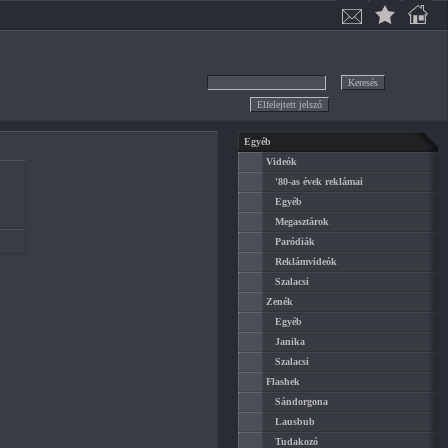
Egyéb
Videók
'80-as évek reklámai
Egyéb
Megasztárok
Paródiák
Reklámvideók
Szalacsi
Zenék
Egyéb
Janika
Szalacsi
Flashek
Sándorgona
Lausbub
Tudakozó