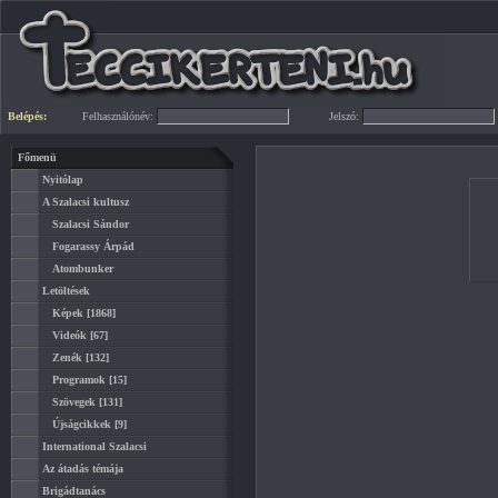
Belépés:
Felhasználónév:
Jelszó:
Főmenü
Nyitólap
A Szalacsi kultusz
Szalacsi Sándor
Fogarassy Árpád
Atombunker
Letöltések
Képek
[1868]
Videók
[67]
Zenék
[132]
Programok
[15]
Szövegek
[131]
Újságcikkek
[9]
International Szalacsi
Az átadás témája
Brigádtanács