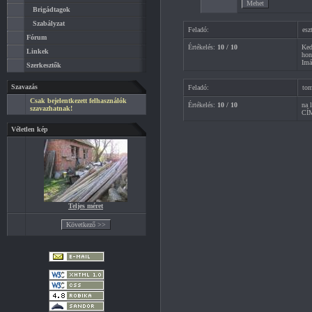
Brigádtagok
Szabályzat
Feladó:
esz
Fórum
Értékelés:
10 / 10
Ked
Linkek
hon
Imá
Szerkesztők
Szavazás
Feladó:
tom
Csak bejelentkezett felhasználók
Értékelés:
10 / 10
na 
szavazhatnak!
CÍ
Véletlen kép
Teljes méret