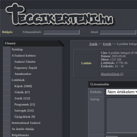
Belépés:
Felhasználónév:
Jelszó:
Főmenü
Zenék
>>
Egyéb
>> A pofádat befogo
Nyitólap
Cím:
A pofádat befogod (P.Mo
A Szalacsi kultusz
Dátum:
2003-09-06
Méret:
1231 KB
Szalacsi Sándor
Letöltések:
17795 db
Letöltés
Értékelés:
10 / 10
Fogarassy Árpád
Atombunker
Hozzászólások (2)
Letöltések
Új hozzászólás
Képek
[1868]
Értékelés:
Videók
[67]
Zenék
[132]
Szöveg:
Programok
[15]
Szövegek
[131]
Újságcikkek
[9]
International Szalacsi
Az átadás témája
Brigádtanács