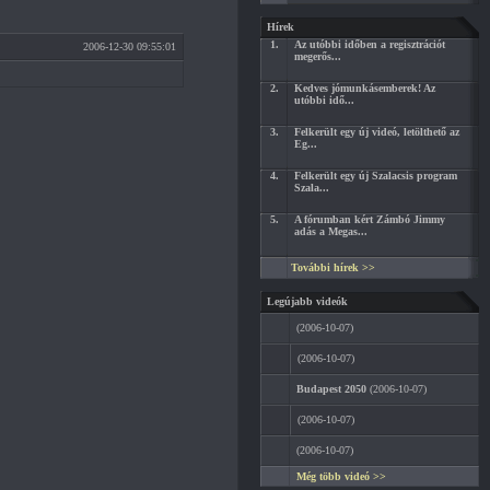
Hírek
1.
Az utóbbi időben a regisztrációt
2006-12-30 09:55:01
megerős...
2.
Kedves jómunkásemberek! Az
utóbbi idő...
3.
Felkerült egy új videó, letölthető az
Eg...
4.
Felkerült egy új Szalacsis program
Szala...
5.
A fórumban kért Zámbó Jimmy
adás a Megas...
További hírek >>
Legújabb videók
(2006-10-07)
(2006-10-07)
Budapest 2050
(2006-10-07)
(2006-10-07)
(2006-10-07)
Még több videó >>