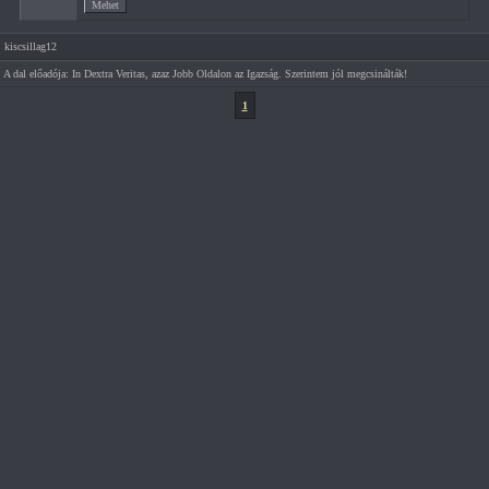
kiscsillag12
A dal előadója: In Dextra Veritas, azaz Jobb Oldalon az Igazság. Szerintem jól megcsinálták!
1