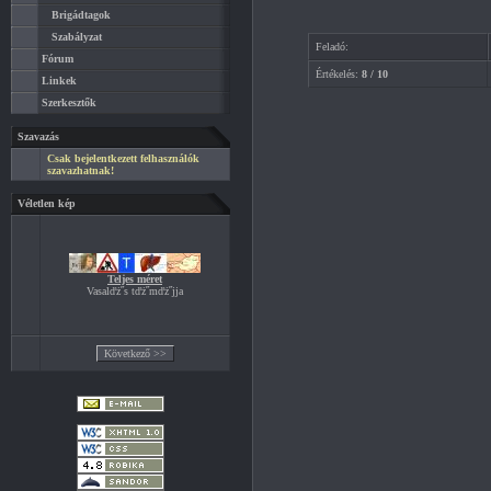
Brigádtagok
Szabályzat
Feladó:
Fórum
Értékelés:
8 / 10
Linkek
Szerkesztők
Szavazás
Csak bejelentkezett felhasználók
szavazhatnak!
Véletlen kép
Teljes méret
Vasalďż˝s tďż˝mďż˝jja