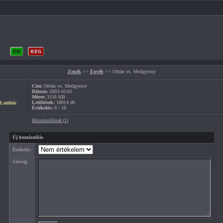
Zenék
>>
Egyéb
>> Orbán vs. Medgyessy
Cím:
Orbán vs. Medgyessy
Dátum:
2003-10-05
Méret:
3156 KB
Letöltések:
18914 db
Letöltés
Értékelés:
8 / 10
Hozzászólások (1)
Új hozzászólás
Értékelés:
Szöveg: