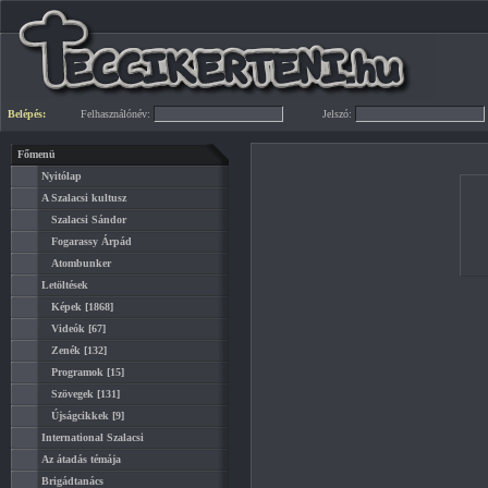
Belépés:
Felhasználónév:
Jelszó:
Főmenü
Nyitólap
A Szalacsi kultusz
Szalacsi Sándor
Fogarassy Árpád
Atombunker
Letöltések
Képek
[1868]
Videók
[67]
Zenék
[132]
Programok
[15]
Szövegek
[131]
Újságcikkek
[9]
International Szalacsi
Az átadás témája
Brigádtanács