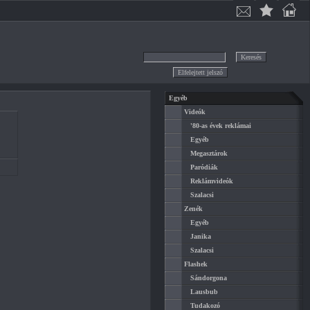
Egyéb
Videók
'80-as évek reklámai
Egyéb
Megasztárok
Paródiák
Reklámvideók
Szalacsi
Zenék
Egyéb
Janika
Szalacsi
Flashek
Sándorgona
Lausbub
Tudakozó