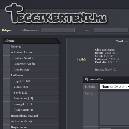
Belépés:
Felhasználónév:
Jelszó:
Főmenü
Zenék
>>
Nyitólap
Cím:
Babszalacsi
A Szalacsi kultusz
Dátum:
2003-08-15
Méret:
1514 KB
Szalacsi Sándor
Letöltések:
13253 db
Letöltés
Értékelés:
6.5 / 10
Fogarassy Árpád
Atombunker
Hozzászólások (0)
Letöltések
Új hozzászólás
Képek
[1868]
Értékelés:
Videók
[67]
Zenék
[132]
Szöveg:
Programok
[15]
Szövegek
[131]
Újságcikkek
[9]
International Szalacsi
Az átadás témája
Brigádtanács