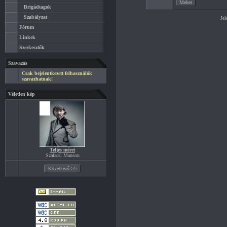
Brigádtagok
Szabályzat
Jel
Fórum
Linkek
Szerkesztők
Szavazás
Csak bejelentkezett felhasználók
szavazhatnak!
Véletlen kép
Teljes méret
Szalacsi Manson