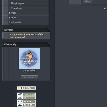
Brigádtagok
Szabályzat
Jel
Fórum
Linkek
Szerkesztők
Szavazás
Csak bejelentkezett felhasználók
szavazhatnak!
Véletlen kép
Teljes méret