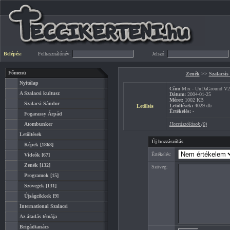
Belépés:
Felhasználónév:
Jelszó:
Főmenü
Zenék
>>
Szalacsis
Nyitólap
Cím:
Mix - UnDaGround V
A Szalacsi kultusz
Dátum:
2004-01-25
Méret:
1002 KB
Szalacsi Sándor
Letöltések:
4029 db
Letöltés
Értékelés:
-
Fogarassy Árpád
Atombunker
Hozzászólások (0)
Letöltések
Új hozzászólás
Képek
[1868]
Értékelés:
Videók
[67]
Zenék
[132]
Szöveg:
Programok
[15]
Szövegek
[131]
Újságcikkek
[9]
International Szalacsi
Az átadás témája
Brigádtanács