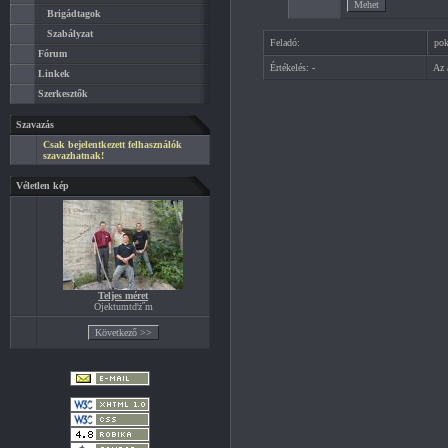
Brigádtagok
Szabályzat
Feladó:
pok
Fórum
Értékelés:
-
Az 
Linkek
Szerkesztők
Szavazás
Csak bejelentkezett felhasználók
szavazhatnak!
Véletlen kép
Teljes méret
Ojektumtďż˝m