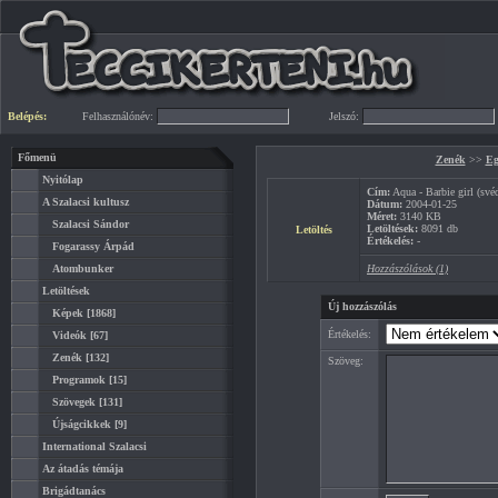
Belépés:
Felhasználónév:
Jelszó:
Főmenü
Zenék
>>
Eg
Nyitólap
Cím:
Aqua - Barbie girl (své
A Szalacsi kultusz
Dátum:
2004-01-25
Méret:
3140 KB
Szalacsi Sándor
Letöltések:
8091 db
Letöltés
Értékelés:
-
Fogarassy Árpád
Atombunker
Hozzászólások (1)
Letöltések
Új hozzászólás
Képek
[1868]
Értékelés:
Videók
[67]
Zenék
[132]
Szöveg:
Programok
[15]
Szövegek
[131]
Újságcikkek
[9]
International Szalacsi
Az átadás témája
Brigádtanács