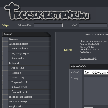
Belépés:
Felhasználónév:
Jelszó:
Főmenü
Zenék
>>
Szalacsis ze
Nyitólap
Cím:
Király Linda mix (Bek
A Szalacsi kultusz
Dátum:
2004-06-01
Méret:
548 KB
Szalacsi Sándor
Letöltések:
7719 db
Letöltés
Értékelés:
-
Fogarassy Árpád
Atombunker
Hozzászólások (0)
Letöltések
Új hozzászólás
Képek
[1868]
Értékelés:
Videók
[67]
Zenék
[132]
Szöveg:
Programok
[15]
Szövegek
[131]
Újságcikkek
[9]
International Szalacsi
Az átadás témája
Brigádtanács