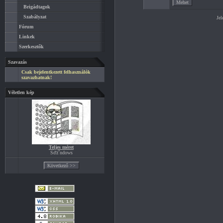
Brigádtagok
Szabályzat
Jel
Fórum
Linkek
Szerkesztők
Szavazás
Csak bejelentkezett felhasználók
szavazhatnak!
Véletlen kép
Teljes méret
Sďż˝ndows