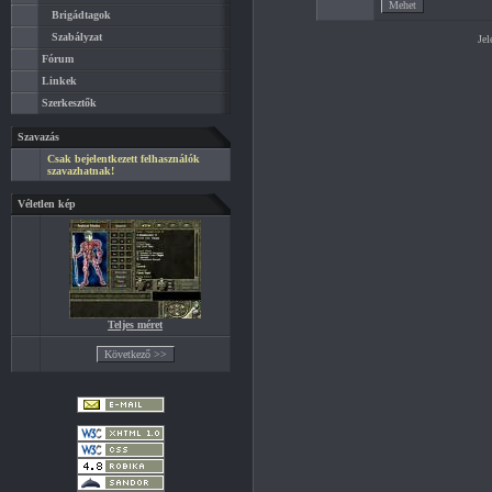
Brigádtagok
Szabályzat
Jel
Fórum
Linkek
Szerkesztők
Szavazás
Csak bejelentkezett felhasználók
szavazhatnak!
Véletlen kép
Teljes méret