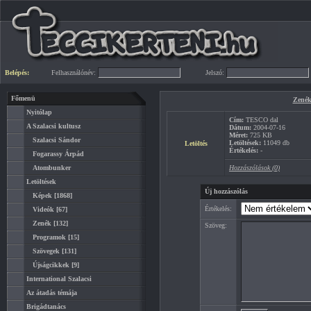
Belépés:
Felhasználónév:
Jelszó:
Főmenü
Zené
Nyitólap
Cím:
TESCO dal
A Szalacsi kultusz
Dátum:
2004-07-16
Méret:
725 KB
Szalacsi Sándor
Letöltések:
11049 db
Letöltés
Értékelés:
-
Fogarassy Árpád
Atombunker
Hozzászólások (0)
Letöltések
Új hozzászólás
Képek
[1868]
Értékelés:
Videók
[67]
Zenék
[132]
Szöveg:
Programok
[15]
Szövegek
[131]
Újságcikkek
[9]
International Szalacsi
Az átadás témája
Brigádtanács