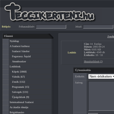
Belépés:
Felhasználónév:
Jelszó:
Főmenü
Zené
Nyitólap
Cím:
14. Európa
A Szalacsi kultusz
Dátum:
2005-09-24
Méret:
6105 KB
Szalacsi Sándor
Letöltések:
4349 db
Letöltés
Értékelés:
10 / 10
Fogarassy Árpád
Atombunker
Hozzászólások (2)
Letöltések
Új hozzászólás
Képek
[1868]
Értékelés:
Videók
[67]
Zenék
[132]
Szöveg:
Programok
[15]
Szövegek
[131]
Újságcikkek
[9]
International Szalacsi
Az átadás témája
Brigádtanács