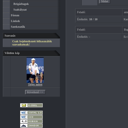
Brigádtagok
Szabályzat
Feladó:
arm
Fórum
Értékelés:
10 / 10
Kara
Linkek
Szerkesztők
Feladó:
Bag
Szavazás
Értékelés:
-
Ez ü
Csak bejelentkezett felhasználók
szavazhatnak!
Véletlen kép
Teljes méret