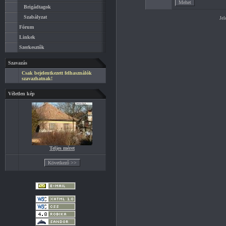
Brigádtagok
Szabályzat
Jel
Fórum
Linkek
Szerkesztők
Szavazás
Csak bejelentkezett felhasználók
szavazhatnak!
Véletlen kép
Teljes méret