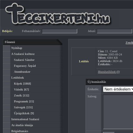
Belépés:
Felhasználónév:
Jelszó:
Főmenü
Zené
Nyitólap
Cím:
11. Csend
A Szalacsi kultusz
Dátum:
2005-09-24
Méret:
4384 KB
Szalacsi Sándor
Letöltések:
3824 db
Letöltés
Értékelés:
-
Fogarassy Árpád
Atombunker
Hozzászólások (0)
Letöltések
Új hozzászólás
Képek
[1868]
Értékelés:
Videók
[67]
Zenék
[132]
Szöveg:
Programok
[15]
Szövegek
[131]
Újságcikkek
[9]
International Szalacsi
Az átadás témája
Brigádtanács