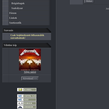
Brigádtagok
Szabályzat
Jel
Fórum
Linkek
Szerkesztők
Szavazás
Csak bejelentkezett felhasználók
szavazhatnak!
Véletlen kép
Teljes méret