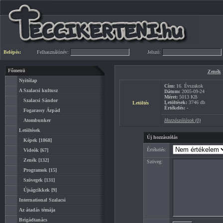
Belépés:
Felhasználónév:
Jelszó:
Főmenü
Zenék
Nyitólap
Cím:
16. Évszakok
A Szalacsi kultusz
Dátum:
2005-09-24
Méret:
5013 KB
Szalacsi Sándor
Letöltések:
3746 db
Letöltés
Értékelés:
-
Fogarassy Árpád
Atombunker
Hozzászólások (0)
Letöltések
Új hozzászólás
Képek
[1868]
Értékelés:
Videók
[67]
Zenék
[132]
Szöveg:
Programok
[15]
Szövegek
[131]
Újságcikkek
[9]
International Szalacsi
Az átadás témája
Brigádtanács