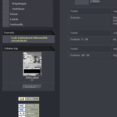
Brigádtagok
Szabályzat
Feladó:
ira
Fórum
Értékelés:
-
Hát
Linkek
fel
meg
Szerkesztők
Szavazás
Feladó:
rol
Csak bejelentkezett felhasználók
Értékelés:
3 / 10
hát
szavazhatnak!
Véletlen kép
Feladó:
dad
Értékelés:
10 / 10
Nag
Teljes méret
05