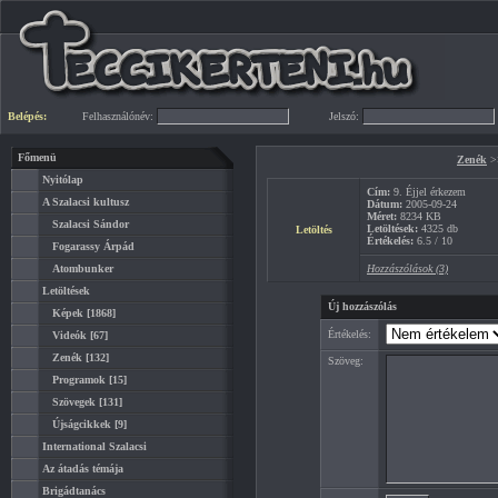
Belépés:
Felhasználónév:
Jelszó:
Főmenü
Zenék
>
Nyitólap
Cím:
9. Éjjel érkezem
A Szalacsi kultusz
Dátum:
2005-09-24
Méret:
8234 KB
Szalacsi Sándor
Letöltések:
4325 db
Letöltés
Értékelés:
6.5 / 10
Fogarassy Árpád
Atombunker
Hozzászólások (3)
Letöltések
Új hozzászólás
Képek
[1868]
Értékelés:
Videók
[67]
Zenék
[132]
Szöveg:
Programok
[15]
Szövegek
[131]
Újságcikkek
[9]
International Szalacsi
Az átadás témája
Brigádtanács