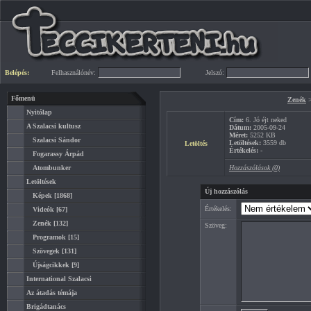
Belépés:
Felhasználónév:
Jelszó:
Főmenü
Zenék
Nyitólap
Cím:
6. Jó éjt neked
A Szalacsi kultusz
Dátum:
2005-09-24
Méret:
5252 KB
Szalacsi Sándor
Letöltések:
3559 db
Letöltés
Értékelés:
-
Fogarassy Árpád
Atombunker
Hozzászólások (0)
Letöltések
Új hozzászólás
Képek
[1868]
Értékelés:
Videók
[67]
Zenék
[132]
Szöveg:
Programok
[15]
Szövegek
[131]
Újságcikkek
[9]
International Szalacsi
Az átadás témája
Brigádtanács