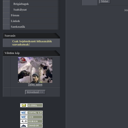
Brigádtagok
Szabályzat
Jel
Fórum
Linkek
Szerkesztők
Szavazás
Csak bejelentkezett felhasználók
szavazhatnak!
Véletlen kép
Teljes méret