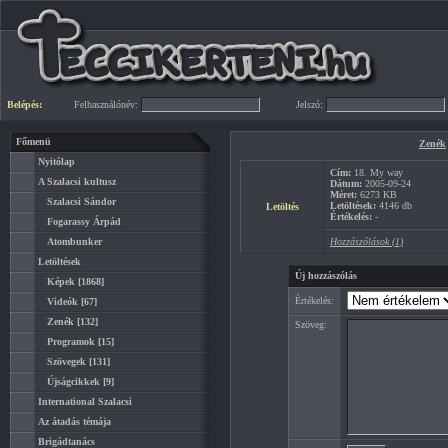
Belépés:
Felhasználónév:
Jelszó:
Főmenü
Zenék
Nyitólap
Cím:
18. My way
A Szalacsi kultusz
Dátum:
2005-09-24
Méret:
6273 KB
Szalacsi Sándor
Letöltések:
4146 db
Letöltés
Értékelés:
-
Fogarassy Árpád
Atombunker
Hozzászólások (1)
Letöltések
Új hozzászólás
Képek
[1868]
Értékelés:
Videók
[67]
Zenék
[132]
Szöveg:
Programok
[15]
Szövegek
[131]
Újságcikkek
[9]
International Szalacsi
Az átadás témája
Brigádtanács