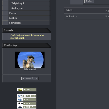
Brigádtagok
Szabályzat
Feladó:
pig
Fórum
Értékelés:
-
Fra
Linkek
Szerkesztők
Szavazás
Csak bejelentkezett felhasználók
szavazhatnak!
Véletlen kép
Teljes méret