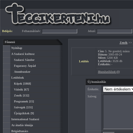
Belépés:
Felhasználónév:
Jelszó:
Főmenü
Zenék
>>
Nyitólap
Cím:
5. Ne gondolj másra
A Szalacsi kultusz
Dátum:
2005-09-24
Méret:
5200 KB
Szalacsi Sándor
Letöltések:
3526 db
Letöltés
Értékelés:
-
Fogarassy Árpád
Atombunker
Hozzászólások (0)
Letöltések
Új hozzászólás
Képek
[1868]
Értékelés:
Videók
[67]
Zenék
[132]
Szöveg:
Programok
[15]
Szövegek
[131]
Újságcikkek
[9]
International Szalacsi
Az átadás témája
Brigádtanács