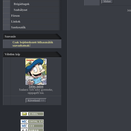
Brigádtagok
Szabályzat
Jel
Fórum
Linkek
Szerkesztők
Szavazás
Csak bejelentkezett felhasználók
szavazhatnak!
Véletlen kép
Teljes méret
Szalacsi Sďż˝ndor gyermeke,
rajzpapďż˝ron.