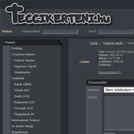
Belépés:
Felhasználónév:
Jelszó:
Főmenü
Zenék
>>
Szalacsis zenék
>> Szala
Nyitólap
Cím:
Szalacsi CD 08-Legfels
A Szalacsi kultusz
Dátum:
2003-08-15
Méret:
11172 KB
Szalacsi Sándor
Letöltések:
4560 db
Letöltés
Értékelés:
-
Fogarassy Árpád
Atombunker
Hozzászólások (0)
Letöltések
Új hozzászólás
Képek
[1868]
Értékelés:
Videók
[67]
Zenék
[132]
Szöveg:
Programok
[15]
Szövegek
[131]
Újságcikkek
[9]
International Szalacsi
Az átadás témája
Brigádtanács