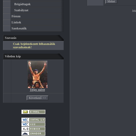
Brigádtagok
Szabályzat
Jel
Fórum
Linkek
Szerkesztők
Szavazás
Csak bejelentkezett felhasználók
szavazhatnak!
Véletlen kép
Teljes méret