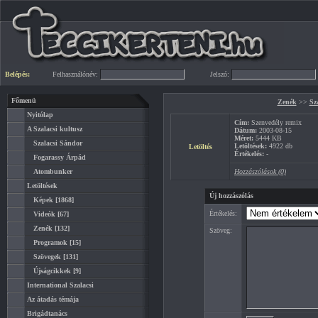
Belépés:
Felhasználónév:
Jelszó:
Főmenü
Zenék
>>
Sz
Nyitólap
Cím:
Szenvedély remix
A Szalacsi kultusz
Dátum:
2003-08-15
Méret:
5444 KB
Szalacsi Sándor
Letöltések:
4922 db
Letöltés
Értékelés:
-
Fogarassy Árpád
Atombunker
Hozzászólások (0)
Letöltések
Új hozzászólás
Képek
[1868]
Értékelés:
Videók
[67]
Zenék
[132]
Szöveg:
Programok
[15]
Szövegek
[131]
Újságcikkek
[9]
International Szalacsi
Az átadás témája
Brigádtanács