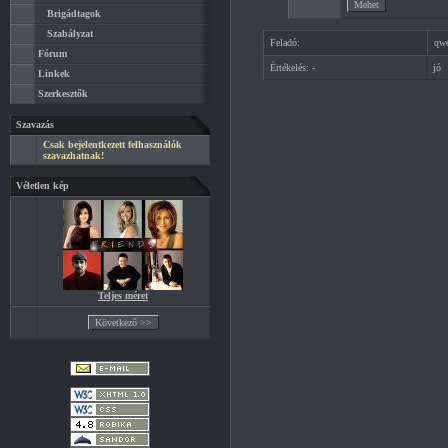
Brigádtagok
Szabályzat
Feladó:
qw
Fórum
Értékelés:
-
jó
Linkek
Szerkesztők
Szavazás
Csak bejelentkezett felhasználók
szavazhatnak!
Véletlen kép
Teljes méret