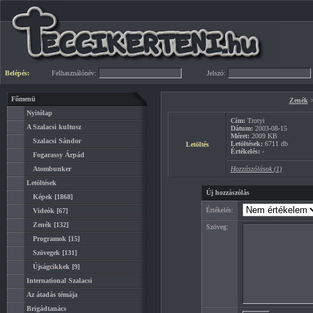
Belépés:
Felhasználónév:
Jelszó:
Főmenü
Zenék
Nyitólap
Cím:
Trotyi
A Szalacsi kultusz
Dátum:
2003-08-15
Méret:
2009 KB
Szalacsi Sándor
Letöltések:
6711 db
Letöltés
Értékelés:
-
Fogarassy Árpád
Atombunker
Hozzászólások (1)
Letöltések
Új hozzászólás
Képek
[1868]
Értékelés:
Videók
[67]
Zenék
[132]
Szöveg:
Programok
[15]
Szövegek
[131]
Újságcikkek
[9]
International Szalacsi
Az átadás témája
Brigádtanács