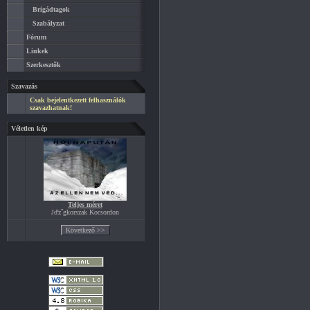
Brigádtagok
Szabályzat
Fórum
Linkek
Szerkesztők
Szavazás
Csak bejelentkezett felhasználók
szavazhatnak!
Véletlen kép
Teljes méret
Jďż˝gkorszak Kocsordon