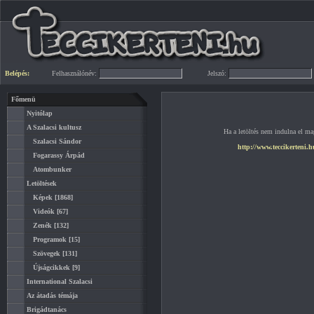
Belépés:
Felhasználónév:
Jelszó:
Főmenü
Nyitólap
A Szalacsi kultusz
Ha a letöltés nem indulna el mag
Szalacsi Sándor
http://www.teccikerteni.h
Fogarassy Árpád
Atombunker
Letöltések
Képek
[1868]
Videók
[67]
Zenék
[132]
Programok
[15]
Szövegek
[131]
Újságcikkek
[9]
International Szalacsi
Az átadás témája
Brigádtanács