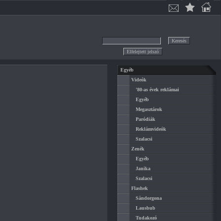
Egyéb
Videók
'80-as évek reklámai
Egyéb
Megasztárok
Paródiák
Reklámvideók
Szalacsi
Zenék
Egyéb
Janika
Szalacsi
Flashek
Sándorgona
Lausbub
Tudakozó