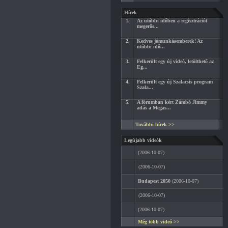
Hírek
1.
Az utóbbi időben a regisztrációt
megerős...
2.
Kedves jómunkásemberek! Az
utóbbi idő...
3.
Felkerült egy új videó, letölthető az
Eg...
4.
Felkerült egy új Szalacsis program
Szala...
5.
A fórumban kért Zámbó Jimmy
adás a Megas...
További hírek >>
Legújabb videók
(2006-10-07)
(2006-10-07)
Budapest 2050
(2006-10-07)
(2006-10-07)
(2006-10-07)
Még több videó >>