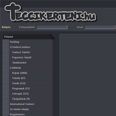
Belépés:
Felhasználónév:
Jelszó:
Főmenü
Nyitólap
A Szalacsi kultusz
Szalacsi Sándor
Fogarassy Árpád
Atombunker
Letöltések
Képek
[1868]
Videók
[67]
Zenék
[132]
Programok
[15]
Szövegek
[131]
Újságcikkek
[9]
International Szalacsi
Az átadás témája
Brigádtanács