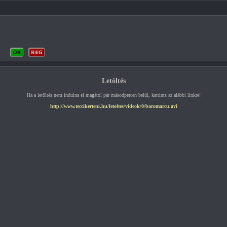
Letöltés
Ha a letöltés nem indulna el magától pár másodpercen belül, kattints az alábbi linkre!
http://www.teccikerteni.hu/letoltes/videok/0/baromarcu.avi