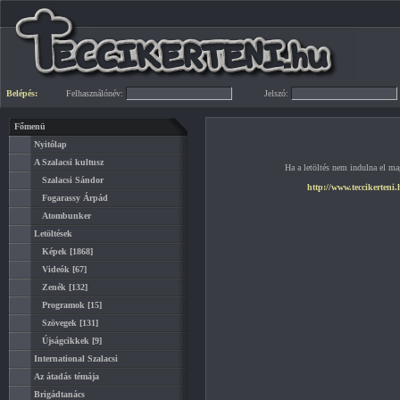
Belépés:
Felhasználónév:
Jelszó:
Főmenü
Nyitólap
A Szalacsi kultusz
Ha a letöltés nem indulna el mag
Szalacsi Sándor
http://www.teccikerteni
Fogarassy Árpád
Atombunker
Letöltések
Képek
[1868]
Videók
[67]
Zenék
[132]
Programok
[15]
Szövegek
[131]
Újságcikkek
[9]
International Szalacsi
Az átadás témája
Brigádtanács