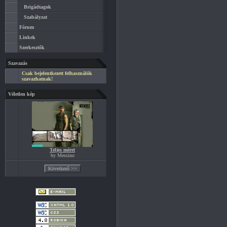
Brigádtagok
Szabályzat
Fórum
Linkek
Szerkesztők
Szavazás
Csak bejelentkezett felhasználók
szavazhatnak!
Véletlen kép
Teljes méret
by Messino