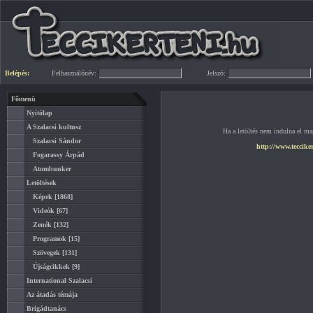
Belépés:
Felhasználónév:
Jelszó:
Főmenü
Nyitólap
A Szalacsi kultusz
Ha a letöltés nem indulna el mag
Szalacsi Sándor
http://www.teccike
Fogarassy Árpád
Atombunker
Letöltések
Képek
[1868]
Videók
[67]
Zenék
[132]
Programok
[15]
Szövegek
[131]
Újságcikkek
[9]
International Szalacsi
Az átadás témája
Brigádtanács