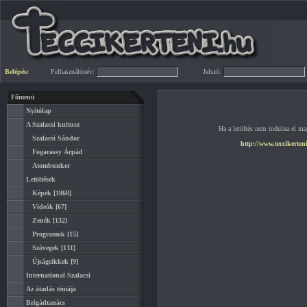
Belépés:
Felhasználónév:
Jelszó:
Főmenü
Nyitólap
A Szalacsi kultusz
Ha a letöltés nem indulna el mag
Szalacsi Sándor
http://www.teccikerteni
Fogarassy Árpád
Atombunker
Letöltések
Képek
[1868]
Videók
[67]
Zenék
[132]
Programok
[15]
Szövegek
[131]
Újságcikkek
[9]
International Szalacsi
Az átadás témája
Brigádtanács