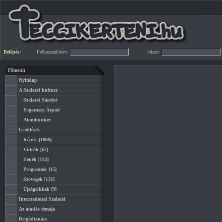
Belépés:
Felhasználónév:
Jelszó:
Főmenü
Nyitólap
A Szalacsi kultusz
Szalacsi Sándor
Fogarassy Árpád
Atombunker
Letöltések
Képek
[1868]
Videók
[67]
Zenék
[132]
Programok
[15]
Szövegek
[131]
Újságcikkek
[9]
International Szalacsi
Az átadás témája
Brigádtanács