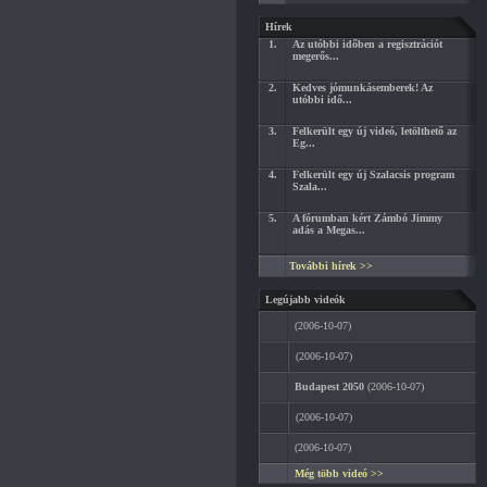
Hírek
1.
Az utóbbi időben a regisztrációt
megerős...
2.
Kedves jómunkásemberek! Az
utóbbi idő...
3.
Felkerült egy új videó, letölthető az
Eg...
4.
Felkerült egy új Szalacsis program
Szala...
5.
A fórumban kért Zámbó Jimmy
adás a Megas...
További hírek >>
Legújabb videók
(2006-10-07)
(2006-10-07)
Budapest 2050
(2006-10-07)
(2006-10-07)
(2006-10-07)
Még több videó >>