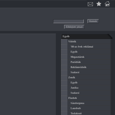
Egyéb
Videók
'80-as évek reklámai
Egyéb
Megasztárok
Paródiák
Reklámvideók
Szalacsi
Zenék
Egyéb
Janika
Szalacsi
Flashek
Sándorgona
Lausbub
Tudakozó