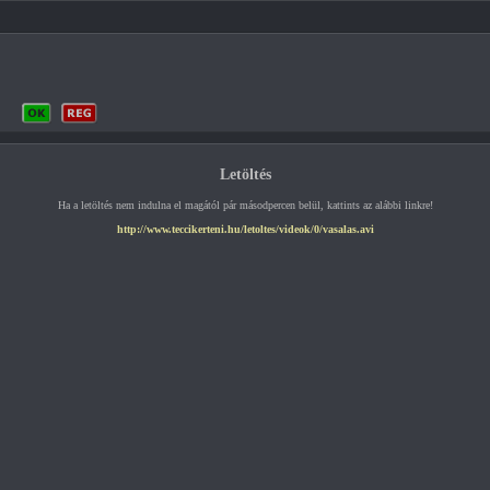
Letöltés
Ha a letöltés nem indulna el magától pár másodpercen belül, kattints az alábbi linkre!
http://www.teccikerteni.hu/letoltes/videok/0/vasalas.avi