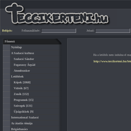
Belépés:
Felhasználónév:
Jelszó:
Főmenü
Nyitólap
A Szalacsi kultusz
Ha a letöltés nem indulna el mag
Szalacsi Sándor
http://www.teccikerteni.hu/l
Fogarassy Árpád
Atombunker
Letöltések
Képek
[1868]
Videók
[67]
Zenék
[132]
Programok
[15]
Szövegek
[131]
Újságcikkek
[9]
International Szalacsi
Az átadás témája
Brigádtanács