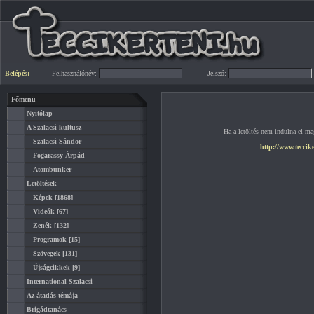
Belépés:
Felhasználónév:
Jelszó:
Főmenü
Nyitólap
A Szalacsi kultusz
Ha a letöltés nem indulna el mag
Szalacsi Sándor
http://www.teccik
Fogarassy Árpád
Atombunker
Letöltések
Képek
[1868]
Videók
[67]
Zenék
[132]
Programok
[15]
Szövegek
[131]
Újságcikkek
[9]
International Szalacsi
Az átadás témája
Brigádtanács