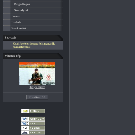
Brigádtagok
Szabályzat
Fórum
Linkek
Szerkesztők
Szavazás
Csak bejelentkezett felhasználók
szavazhatnak!
Véletlen kép
Teljes méret