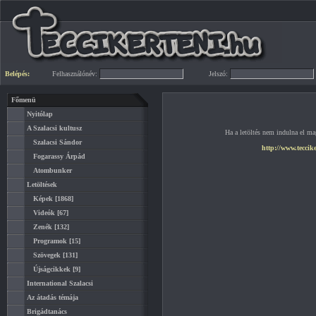
Belépés:
Felhasználónév:
Jelszó:
Főmenü
Nyitólap
A Szalacsi kultusz
Ha a letöltés nem indulna el mag
Szalacsi Sándor
http://www.teccik
Fogarassy Árpád
Atombunker
Letöltések
Képek
[1868]
Videók
[67]
Zenék
[132]
Programok
[15]
Szövegek
[131]
Újságcikkek
[9]
International Szalacsi
Az átadás témája
Brigádtanács