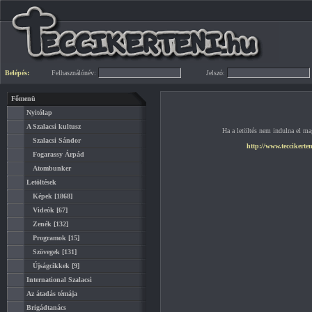
Belépés:
Felhasználónév:
Jelszó:
Főmenü
Nyitólap
A Szalacsi kultusz
Ha a letöltés nem indulna el mag
Szalacsi Sándor
http://www.teccikerte
Fogarassy Árpád
Atombunker
Letöltések
Képek
[1868]
Videók
[67]
Zenék
[132]
Programok
[15]
Szövegek
[131]
Újságcikkek
[9]
International Szalacsi
Az átadás témája
Brigádtanács