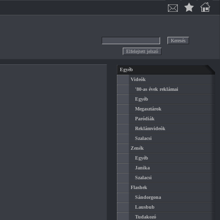
Egyéb
Videók
'80-as évek reklámai
Egyéb
Megasztárok
Paródiák
Reklámvideók
Szalacsi
Zenék
Egyéb
Janika
Szalacsi
Flashek
Sándorgona
Lausbub
Tudakozó