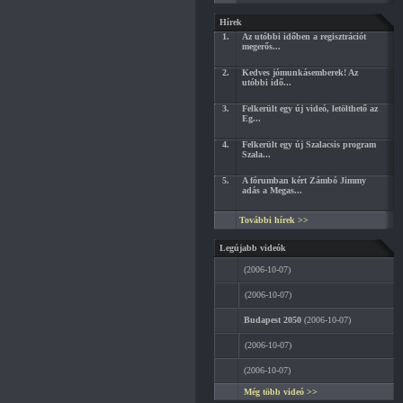
Hírek
1.
Az utóbbi időben a regisztrációt
megerős...
2.
Kedves jómunkásemberek! Az
utóbbi idő...
3.
Felkerült egy új videó, letölthető az
Eg...
4.
Felkerült egy új Szalacsis program
Szala...
5.
A fórumban kért Zámbó Jimmy
adás a Megas...
További hírek >>
Legújabb videók
(2006-10-07)
(2006-10-07)
Budapest 2050
(2006-10-07)
(2006-10-07)
(2006-10-07)
Még több videó >>