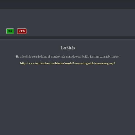
Letöltés
Ha a letöltés nem indulna el magától pár másodpercen belül, kattints az alábbi linkre!
http://www.teccikerteni.hu/letoltes/zenek/1/uzenetrogzitok/nezzekmeg.mp3