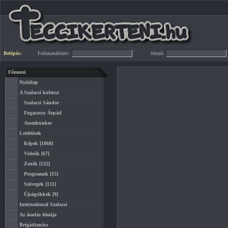
Belépés:
Felhasználónév:
Jelszó:
Főmenü
Nyitólap
A Szalacsi kultusz
Szalacsi Sándor
Fogarassy Árpád
Atombunker
Letöltések
Képek
[1868]
Videók
[67]
Zenék
[132]
Programok
[15]
Szövegek
[131]
Újságcikkek
[9]
International Szalacsi
Az átadás témája
Brigádtanács