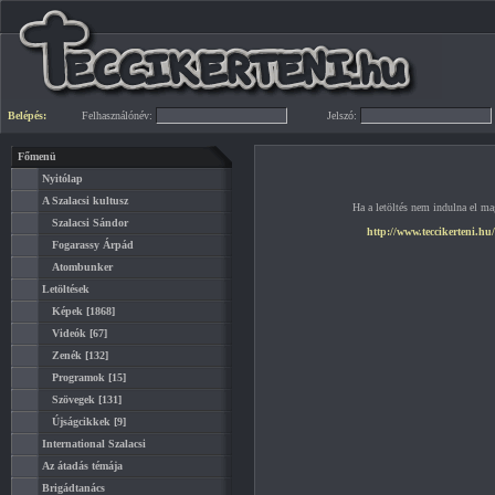
Belépés:
Felhasználónév:
Jelszó:
Főmenü
Nyitólap
A Szalacsi kultusz
Ha a letöltés nem indulna el mag
Szalacsi Sándor
http://www.teccikerteni.hu
Fogarassy Árpád
Atombunker
Letöltések
Képek
[1868]
Videók
[67]
Zenék
[132]
Programok
[15]
Szövegek
[131]
Újságcikkek
[9]
International Szalacsi
Az átadás témája
Brigádtanács