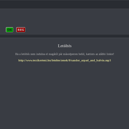
Letöltés
Ha a letöltés nem indulna el magától pár másodpercen belül, kattints az alábbi linkre!
http://www.teccikerteni.hu/letoltes/zenek/0/sandor_arpad_and_balvin.mp3