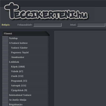
Belépés:
Felhasználónév:
Jelszó:
Főmenü
Nyitólap
A Szalacsi kultusz
Szalacsi Sándor
Fogarassy Árpád
Atombunker
Letöltések
Képek
[1868]
Videók
[67]
Zenék
[132]
Programok
[15]
Szövegek
[131]
Újságcikkek
[9]
International Szalacsi
Az átadás témája
Brigádtanács