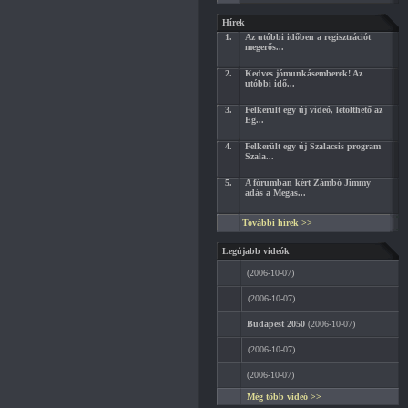
Hírek
1.
Az utóbbi időben a regisztrációt
megerős...
2.
Kedves jómunkásemberek! Az
utóbbi idő...
3.
Felkerült egy új videó, letölthető az
Eg...
4.
Felkerült egy új Szalacsis program
Szala...
5.
A fórumban kért Zámbó Jimmy
adás a Megas...
További hírek >>
Legújabb videók
(2006-10-07)
(2006-10-07)
Budapest 2050
(2006-10-07)
(2006-10-07)
(2006-10-07)
Még több videó >>