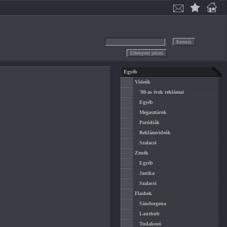
Egyéb
Videók
'80-as évek reklámai
Egyéb
Megasztárok
Paródiák
Reklámvideók
Szalacsi
Zenék
Egyéb
Janika
Szalacsi
Flashek
Sándorgona
Lausbub
Tudakozó