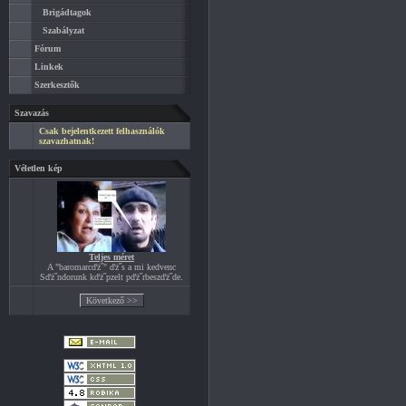
Brigádtagok
Szabályzat
Fórum
Linkek
Szerkesztők
Szavazás
Csak bejelentkezett felhasználók
szavazhatnak!
Véletlen kép
Teljes méret
A "baromarcďż˝" ďż˝s a mi kedvenc
Sďż˝ndorunk kďż˝pzelt pďż˝rbeszďż˝de.