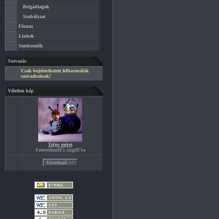
Brigádtagok
Szabályzat
Fórum
Linkek
Szerkesztők
Szavazás
Csak bejelentkezett felhasználók
szavazhatnak!
Véletlen kép
Teljes méret
Feeevedrezďż˝s csigďż˝va