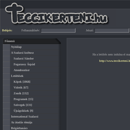
Belépés:
Felhasználónév:
Jelszó:
Főmenü
Nyitólap
A Szalacsi kultusz
Ha a letöltés nem indulna el mag
Szalacsi Sándor
http://www.teccikerteni.
Fogarassy Árpád
Atombunker
Letöltések
Képek
[1868]
Videók
[67]
Zenék
[132]
Programok
[15]
Szövegek
[131]
Újságcikkek
[9]
International Szalacsi
Az átadás témája
Brigádtanács