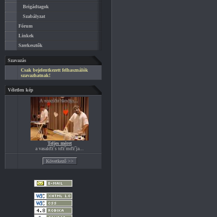
Brigádtagok
Szabályzat
Fórum
Linkek
Szerkesztők
Szavazás
Csak bejelentkezett felhasználók
szavazhatnak!
Véletlen kép
Teljes méret
a vasalďż˝s tďż˝mďż˝ja...