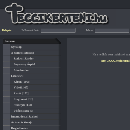
Belépés:
Felhasználónév:
Jelszó:
Főmenü
Nyitólap
A Szalacsi kultusz
Ha a letöltés nem indulna el mag
Szalacsi Sándor
http://www.teccikerten
Fogarassy Árpád
Atombunker
Letöltések
Képek
[1868]
Videók
[67]
Zenék
[132]
Programok
[15]
Szövegek
[131]
Újságcikkek
[9]
International Szalacsi
Az átadás témája
Brigádtanács