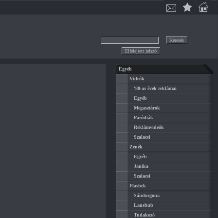
Egyéb
Videók
'80-as évek reklámai
Egyéb
Megasztárok
Paródiák
Reklámvideók
Szalacsi
Zenék
Egyéb
Janika
Szalacsi
Flashek
Sándorgona
Lausbub
Tudakozó