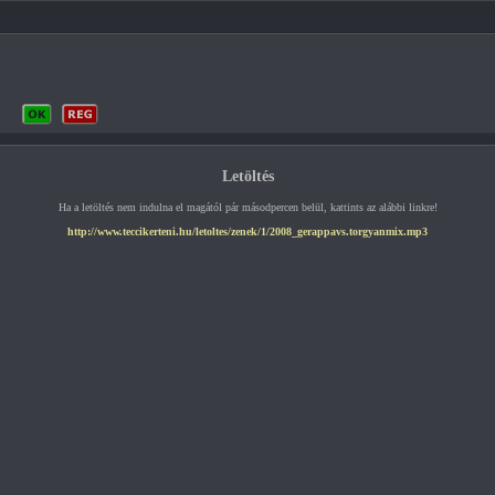
Letöltés
Ha a letöltés nem indulna el magától pár másodpercen belül, kattints az alábbi linkre!
http://www.teccikerteni.hu/letoltes/zenek/1/2008_gerappavs.torgyanmix.mp3