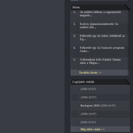
Hírek
1.
Az utóbbi időben a regisztrációt
megerős...
2.
Kedves jómunkásemberek! Az
utóbbi idő...
3.
Felkerült egy új videó, letölthető az
Eg...
4.
Felkerült egy új Szalacsis program
Szala...
5.
A fórumban kért Zámbó Jimmy
adás a Megas...
További hírek >>
Legújabb videók
(2006-10-07)
(2006-10-07)
Budapest 2050
(2006-10-07)
(2006-10-07)
(2006-10-07)
Még több videó >>