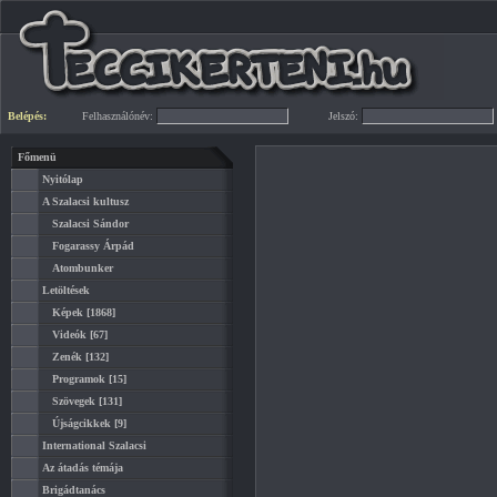
Belépés:
Felhasználónév:
Jelszó:
Főmenü
Nyitólap
A Szalacsi kultusz
Szalacsi Sándor
Fogarassy Árpád
Atombunker
Letöltések
Képek
[1868]
Videók
[67]
Zenék
[132]
Programok
[15]
Szövegek
[131]
Újságcikkek
[9]
International Szalacsi
Az átadás témája
Brigádtanács