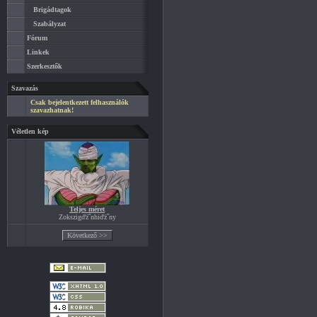
Brigádtagok
Szabályzat
Fórum
Linkek
Szerkesztők
Szavazás
Csak bejelentkezett felhasználók
szavazhatnak!
Véletlen kép
Teljes méret
Zokszigďż˝nhiďż˝ny