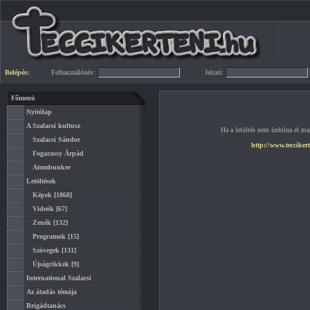
Belépés:
Felhasználónév:
Jelszó:
Főmenü
Nyitólap
A Szalacsi kultusz
Ha a letöltés nem indulna el mag
Szalacsi Sándor
http://www.tecciker
Fogarassy Árpád
Atombunker
Letöltések
Képek
[1868]
Videók
[67]
Zenék
[132]
Programok
[15]
Szövegek
[131]
Újságcikkek
[9]
International Szalacsi
Az átadás témája
Brigádtanács