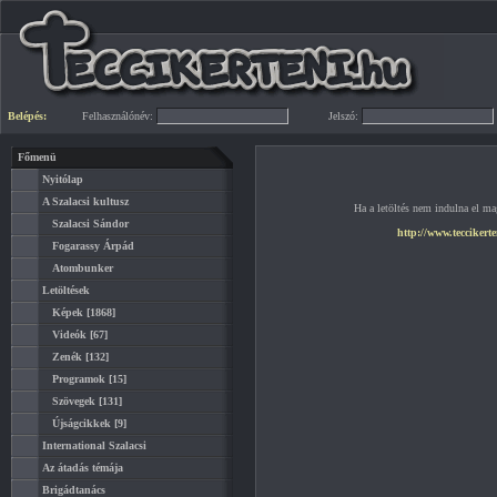
Belépés:
Felhasználónév:
Jelszó:
Főmenü
Nyitólap
A Szalacsi kultusz
Ha a letöltés nem indulna el mag
Szalacsi Sándor
http://www.teccikert
Fogarassy Árpád
Atombunker
Letöltések
Képek
[1868]
Videók
[67]
Zenék
[132]
Programok
[15]
Szövegek
[131]
Újságcikkek
[9]
International Szalacsi
Az átadás témája
Brigádtanács