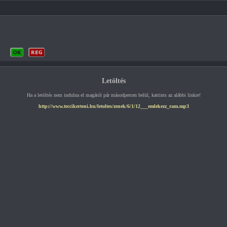
Letöltés
Ha a letöltés nem indulna el magától pár másodpercen belül, kattints az alábbi linkre!
http://www.teccikerteni.hu/letoltes/zenek/6/1/12___emlekezz_ram.mp3