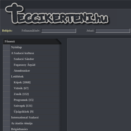
Belépés:
Felhasználónév:
Jelszó:
Főmenü
Nyitólap
A Szalacsi kultusz
Szalacsi Sándor
Fogarassy Árpád
Atombunker
Letöltések
Képek
[1868]
Videók
[67]
Zenék
[132]
Programok
[15]
Szövegek
[131]
Újságcikkek
[9]
International Szalacsi
Az átadás témája
Brigádtanács