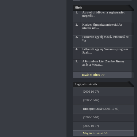
Hírek
1.
Az utóbbi időben a regisztrációt
megerős...
2.
Kedves jómunkásemberek! Az
utóbbi idő...
3.
Felkerült egy új videó, letölthető az
Eg...
4.
Felkerült egy új Szalacsis program
Szala...
5.
A fórumban kért Zámbó Jimmy
adás a Megas...
További hírek >>
Legújabb videók
(2006-10-07)
(2006-10-07)
Budapest 2050
(2006-10-07)
(2006-10-07)
(2006-10-07)
Még több videó >>